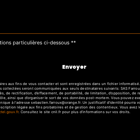
tions particulières ci-dessous **
Envoyer
 aux fins de vous contacter et sont enregistrées dans un fichier informatisé. 
s collectées seront communiquées aux seuls destinataires suivants: SAS Farrou
, de rectification, d’effacement, de portabilité, de limitation, d’opposition, de
rôle, ainsi que d’organiser le sort de vos données post-mortem. Vous pouvez exe
ronique à l'adresse sebastien.farroux@orange.fr. Un justificatif d'identité pou
cription légale aux fins probatoires et de gestion des contentieux. Vous avez le 
octel.gouv.fr
. Consultez le site cnil.fr pour plus d’informations sur vos droits.