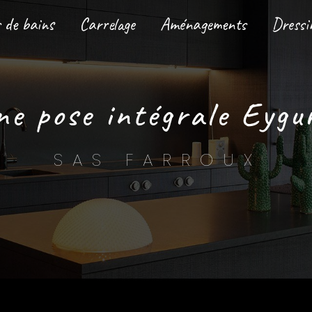
s de bains
Carrelage
Aménagements
Dressi
sine pose intégrale Eyg
SAS FARROUX