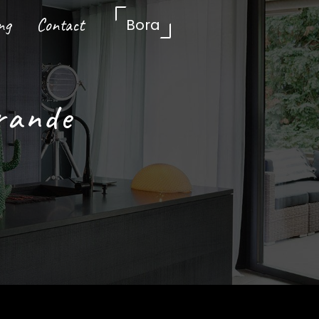
ng
Contact
Bora
urande