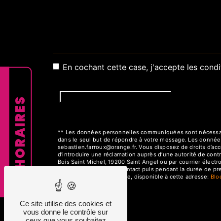
En cochant cette case, j'accepte les condi
HORAIRES
** Les données personnelles communiquées sont nécessaires
dans le seul but de répondre à votre message. Les donnée
sebastien.farroux@orange.fr. Vous disposez de droits d’accès
d’introduire une réclamation auprès d’une autorité de cont
Bois Saint Michel, 19200 Saint Angel ou par courrier élect
la période de prise de contact puis pendant la durée de pres
démarchage téléphonique, disponible à cette adresse:
Bl
Ce site utilise des cookies et
vous donne le contrôle sur
ceux que vous souhaitez