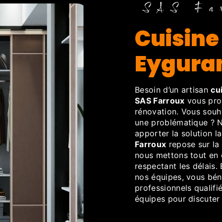
SAS Fa
cuisine pose intégrale à
Eygura
Besoin d’un artisan
cu
SAS Farroux
vous prop
rénovation. Vous souh
une problématique ? N
apporter la solution l
Farroux
repose sur la 
nous mettons tout en 
respectant les délais.
nos équipes, vous bé
professionnels qualifi
équipes pour discuter 