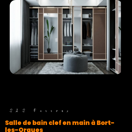
SAS Farroux
salle de bain clef en main à Bort-
les-Orgues