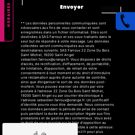
HORAIRES
Envoyer
** Les données personnelles communiquées sont
nécessaires aux fins de vous contacter et sont
enregistrées dans un fichier informatisé. Elles sont
destinées à SAS Farroux et ses sous-traitants dans le
seul but de répondre à votre message. Les données
collectées seront communiquées aux seuls
destinataires suivants: SAS Farroux 22 Zone Du Bois
Saint Michel, 19200 Saint Angel
sebastien.farroux@orange.fr. Vous disposez de droits
d’accès, de rectification, d’effacement, de portabilité,
de limitation, d’opposition, de retrait de votre
consentement à tout moment et du droit d’introduire
une réclamation auprès d’une autorité de contrôle,
ainsi que d’organiser le sort de vos données post-
mortem. Vous pouvez exercer ces droits par voie
postale à l'adresse 22 Zone Du Bois Saint Michel,
19200 Saint Angel ou par courrier électronique à
l'adresse sebastien.farroux@orange.fr. Un justificatif
d'identité pourra vous être demandé. Nous conservons
vos données pendant la période de prise de contact
puis pendant la durée de prescription légale aux fins
probatoires et de gestion des contentieux. Vous avez
le droit de vous inscrire sur la liste d'opposition au
démarchage téléphonique, disponible à cette adresse:
Bloctel.gouv.fr
. Consultez le site cnil.fr pour plus