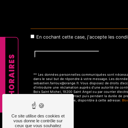
En cochant cette case, j'accepte les condi
HORAIRES
** Les données personnelles communiquées sont nécessaires
dans le seul but de répondre à votre message. Les donnée
sebastien.farroux@orange.fr. Vous disposez de droits d’accès
d’introduire une réclamation auprès d’une autorité de cont
Bois Saint Michel, 19200 Saint Angel ou par courrier élect
la période de prise de contact puis pendant la durée de pres
démarchage téléphonique, disponible à cette adresse:
Bl
Ce site utilise des cookies et
vous donne le contrôle sur
ceux que vous souhaitez