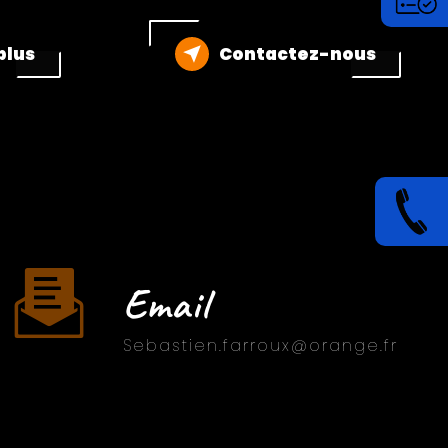
plus
Contactez-nous
Email
sebastien.farroux@orange.fr