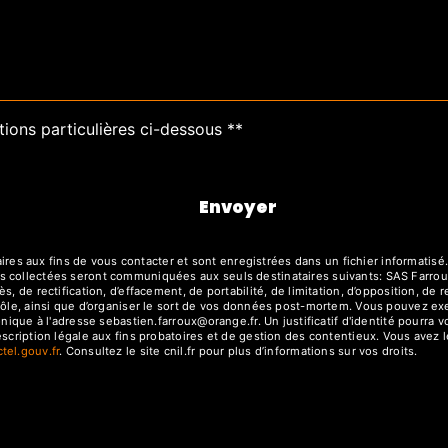
tions particulières ci-dessous **
Envoyer
 aux fins de vous contacter et sont enregistrées dans un fichier informatisé. 
s collectées seront communiquées aux seuls destinataires suivants: SAS Farrou
, de rectification, d’effacement, de portabilité, de limitation, d’opposition, de
rôle, ainsi que d’organiser le sort de vos données post-mortem. Vous pouvez exe
ronique à l'adresse sebastien.farroux@orange.fr. Un justificatif d'identité pou
cription légale aux fins probatoires et de gestion des contentieux. Vous avez le 
octel.gouv.fr
. Consultez le site cnil.fr pour plus d’informations sur vos droits.