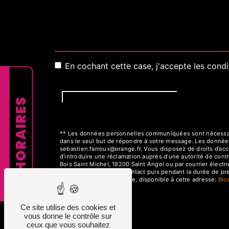
En cochant cette case, j'accepte les condi
HORAIRES
** Les données personnelles communiquées sont nécessaires
dans le seul but de répondre à votre message. Les donnée
sebastien.farroux@orange.fr. Vous disposez de droits d’accès
d’introduire une réclamation auprès d’une autorité de cont
Bois Saint Michel, 19200 Saint Angel ou par courrier élect
la période de prise de contact puis pendant la durée de pres
démarchage téléphonique, disponible à cette adresse:
Bl
Ce site utilise des cookies et
vous donne le contrôle sur
ceux que vous souhaitez