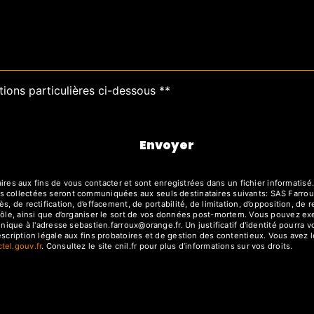
tions particulières ci-dessous **
Envoyer
 aux fins de vous contacter et sont enregistrées dans un fichier informatisé. 
s collectées seront communiquées aux seuls destinataires suivants: SAS Farrou
, de rectification, d’effacement, de portabilité, de limitation, d’opposition, de
rôle, ainsi que d’organiser le sort de vos données post-mortem. Vous pouvez exe
ronique à l'adresse sebastien.farroux@orange.fr. Un justificatif d'identité pou
cription légale aux fins probatoires et de gestion des contentieux. Vous avez le 
octel.gouv.fr
. Consultez le site cnil.fr pour plus d’informations sur vos droits.