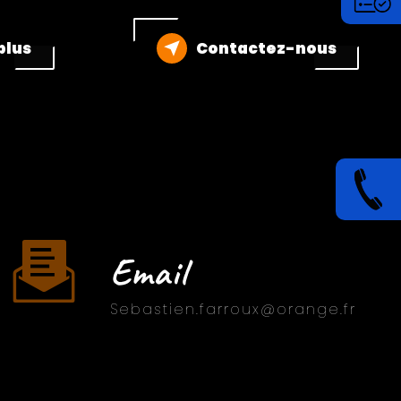
plus
Contactez-nous
Email
sebastien.farroux@orange.fr