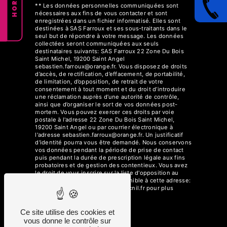
** Les données personnelles communiquées sont
nécessaires aux fins de vous contacter et sont
enregistrées dans un fichier informatisé. Elles sont
destinées à SAS Farroux et ses sous-traitants dans le
seul but de répondre à votre message. Les données
collectées seront communiquées aux seuls
destinataires suivants: SAS Farroux 22 Zone Du Bois
Saint Michel, 19200 Saint Angel
sebastien.farroux@orange.fr. Vous disposez de droits
d’accès, de rectification, d’effacement, de portabilité,
de limitation, d’opposition, de retrait de votre
consentement à tout moment et du droit d’introduire
une réclamation auprès d’une autorité de contrôle,
ainsi que d’organiser le sort de vos données post-
mortem. Vous pouvez exercer ces droits par voie
postale à l'adresse 22 Zone Du Bois Saint Michel,
19200 Saint Angel ou par courrier électronique à
l'adresse sebastien.farroux@orange.fr. Un justificatif
d'identité pourra vous être demandé. Nous conservons
vos données pendant la période de prise de contact
puis pendant la durée de prescription légale aux fins
probatoires et de gestion des contentieux. Vous avez
le droit de vous inscrire sur la liste d'opposition au
démarchage téléphonique, disponible à cette adresse:
Bloctel.gouv.fr
. Consultez le site cnil.fr pour plus
d’informations sur vos droits.
Ce site utilise des cookies et
vous donne le contrôle sur