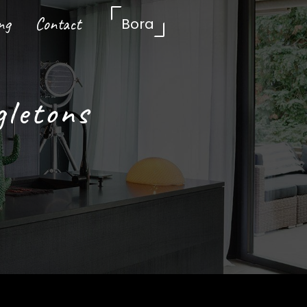
ng
Contact
Bora
gletons