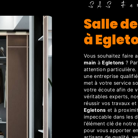
SAS Fa
salle de bain clef en main
à Eglet
Vous souhaitez faire 
main
à
Egletons
? Par
attention particulière
une entreprise qualif
met à votre service so
votre écoute afin de 
véritables experts, no
réussir vos travaux et
Egletons
et à proximit
impeccable dans les dé
l’élément clé de notre
pour vous apporter ent
artisans de qualité, v