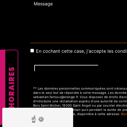
En cochant cette case, j'accepte les condi
HORAIRES
** Les données personnelles communiquées sont nécessaires
dans le seul but de répondre à votre message. Les donnée
sebastien.farroux@orange.fr. Vous disposez de droits d’accès
d’introduire une réclamation auprès d’une autorité de cont
Bois Saint Michel, 19200 Saint Angel ou par courrier élect
la période de prise de contact puis pendant la durée de pres
démarchage téléphonique, disponible à cette adresse:
Bl