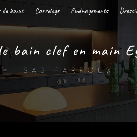
s de bains
Carrelage
Aménagements
Dressi
 de bain clef en main E
SAS FARROUX