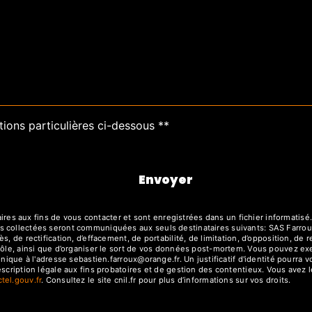
tions particulières ci-dessous **
Envoyer
 aux fins de vous contacter et sont enregistrées dans un fichier informatisé. 
s collectées seront communiquées aux seuls destinataires suivants: SAS Farrou
, de rectification, d’effacement, de portabilité, de limitation, d’opposition, de
rôle, ainsi que d’organiser le sort de vos données post-mortem. Vous pouvez exe
ronique à l'adresse sebastien.farroux@orange.fr. Un justificatif d'identité pou
cription légale aux fins probatoires et de gestion des contentieux. Vous avez le 
octel.gouv.fr
. Consultez le site cnil.fr pour plus d’informations sur vos droits.