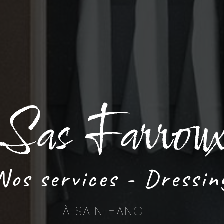
Sas Farrou
Nos services - Dressin
À SAINT-ANGEL