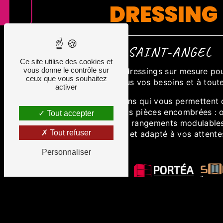
DRESSING
À SAINT-ANGEL
Ce site utilise des cookies et
vous donne le contrôle sur
Nous vous proposons des dressings sur mesure p
ceux que vous souhaitez
qui répondent à tous vos besoins et à tout
activer
Nous imaginons des solutions qui vous permettent 
en fonctionnalité pour vos pièces encombrées : 
Tout accepter
espaces par l'installation de rangements modulable
Tout refuser
mesure et adapté à vos attente
Personnaliser