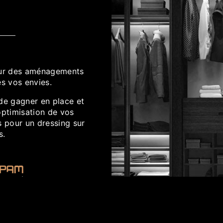
our des aménagements
es vos envies.
de gagner en place et
optimisation de vos
s pour un dressing sur
s.